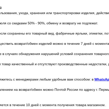
й
льзования, ухода, хранения или транспортировки изделия, действ
ля со скидками 50% - 90%, обмену и возврату не подлежат.
сли сохранены его товарный вид, фабричные ярлыки, этикетки, по
ествить возврат/обмен изделий можно в течение 7 дней с момента
е в случаях обнаружения нарушений условий сохранения товарного 
 товар качественный и отсутствуют производственные недостатки,
свяжитесь с менеджерами любым удобным вам способом: в
WhatsA
ением на возврат/обмен можно Почтой России по адресу г. Пермь,
яется в течение 10 дней с момента получения товара магазином.