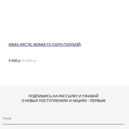
ЮБКА ARCTIC MONKEYS (СЕРО-ГОЛУБОЙ)
Т
П
8 000
р.
5 600
р.
9
ПОДПИШИСЬ НА РАССЫЛКУ И УЗНАВАЙ
О НОВЫХ ПОСТУПЛЕНИЯХ И АКЦИЯХ - ПЕРВЫМ