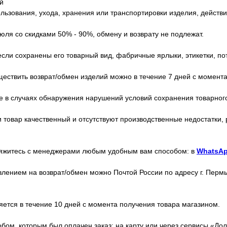
й
льзования, ухода, хранения или транспортировки изделия, действ
ля со скидками 50% - 90%, обмену и возврату не подлежат.
сли сохранены его товарный вид, фабричные ярлыки, этикетки, по
ествить возврат/обмен изделий можно в течение 7 дней с момента
е в случаях обнаружения нарушений условий сохранения товарного 
 товар качественный и отсутствуют производственные недостатки,
свяжитесь с менеджерами любым удобным вам способом: в
WhatsA
ением на возврат/обмен можно Почтой России по адресу г. Пермь,
яется в течение 10 дней с момента получения товара магазином.
бом, которым был оплачен заказ: на карту или через сервисы «Дол