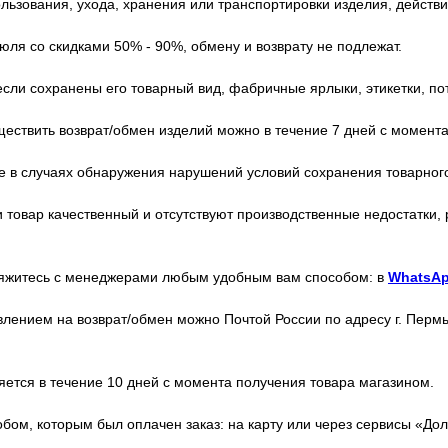
льзования, ухода, хранения или транспортировки изделия, действ
ля со скидками 50% - 90%, обмену и возврату не подлежат.
сли сохранены его товарный вид, фабричные ярлыки, этикетки, по
ествить возврат/обмен изделий можно в течение 7 дней с момента
е в случаях обнаружения нарушений условий сохранения товарного 
 товар качественный и отсутствуют производственные недостатки,
свяжитесь с менеджерами любым удобным вам способом: в
WhatsA
ением на возврат/обмен можно Почтой России по адресу г. Пермь,
яется в течение 10 дней с момента получения товара магазином.
бом, которым был оплачен заказ: на карту или через сервисы «Дол