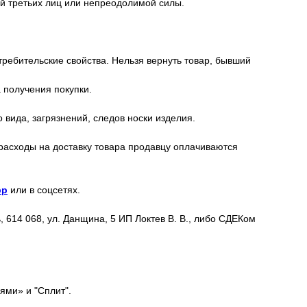
ий третьих лиц или непреодолимой силы.
требительские свойства. Нельзя вернуть товар, бывший
 получения покупки.
вида, загрязнений, следов носки изделия.
 расходы на доставку товара продавцу оплачиваются
pp
или в соцсетях.
 614 068, ул. Данщина, 5 ИП Локтев В. В., либо СДЕКом
ями» и "Сплит".