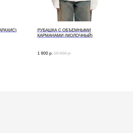
АРАХИС)
РУБАШКА С ОБЪЕМНЫМИ
ТР
КАРМАНАМИ (МОЛОЧНЫЙ)
(O
По
1 800
р.
18 000
р.
9 6