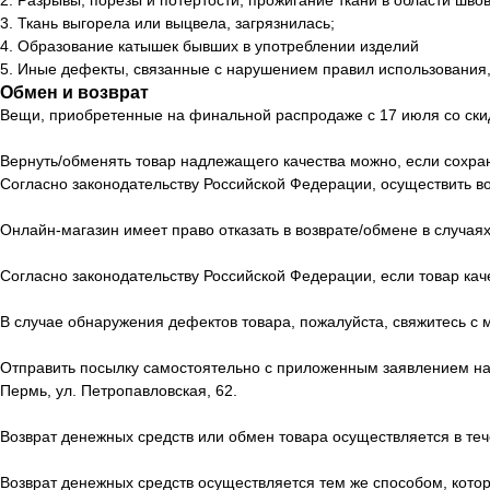
2. Разрывы, порезы и потертости, прожигание ткани в области шво
3. Ткань выгорела или выцвела, загрязнилась;
4. Образование катышек бывших в употреблении изделий
5. Иные дефекты, связанные с нарушением правил использования,
Обмен и возврат
Вещи, приобретенные на финальной распродаже с 17 июля со скид
Вернуть/обменять товар надлежащего качества можно, если сохран
Согласно законодательству Российской Федерации, осуществить во
Онлайн-магазин имеет право отказать в возврате/обмене в случая
Согласно законодательству Российской Федерации, если товар кач
В случае обнаружения дефектов товара, пожалуйста, свяжитесь 
Отправить посылку самостоятельно с приложенным заявлением на во
Пермь, ул. Петропавловская, 62.
Возврат денежных средств или обмен товара осуществляется в те
Возврат денежных средств осуществляется тем же способом, котор