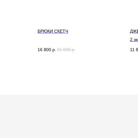
(ЧЕРНЫЙ)
БРЮКИ СКЕТЧ
ДЖЕ
2 э
16 800
р.
21 000
р.
11 