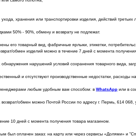
в или самого полотна;
 ухода, хранения или транспортировки изделия, действий третьих
ками 50% - 90%, обмену и возврату не подлежат.
ены его товарный вид, фабричные ярлыки, этикетки, потребительск
зврат/обмен изделий можно в течение 7 дней с момента получения
х обнаружения нарушений условий сохранения товарного вида, загр
ественный и отсутствуют производственные недостатки, расходы н
с менеджерами любым удобным вам способом: в
WhatsApp
или в со
зврат/обмен можно Почтой России по адресу г. Пермь, 614 068, ул
чение 10 дней с момента получения товара магазином.
ым был оплачен заказ: на карту или через сервисы «Долями» и "Сп